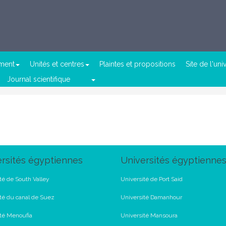
ement
Unités et centres
Plaintes et propositions
Site de l'uni
Journal scientifique
rsités égyptiennes
Universités égyptienne
té de South Valley
Université de Port Said
té du canal de Suez
Université Damanhour
ité Menoufia
Université Mansoura