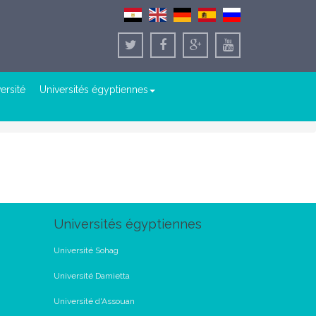
versité
Universités égyptiennes
s
Universités égyptiennes
Université Sohag
Université Damietta
Université d'Assouan