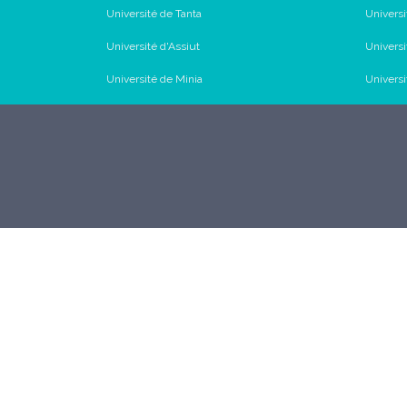
Université de Tanta
Univers
Université d'Assiut
Univers
Université de Minia
Universi