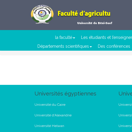
la faculté
Les étudiants et l’enseign
Départements scientifiques
Des conférences
Universités égyptiennes
Unive
Université du Caire
Universi
Université d'Alexandrie
Universi
Université Helwan
Univers