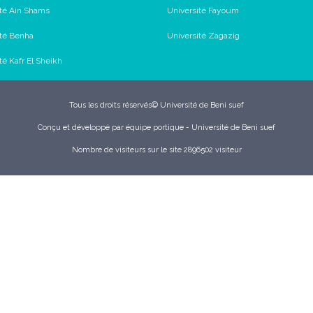
ité Ain Shams
Université Fayoum
ité Benha
Université Zagazig
té Kafr El Sheikh
Tous les droits réservés© Université de Beni suef
Conçu et développé par équipe portique - Université de Beni suef
Nombre de visiteurs sur le site 2896502 visiteur