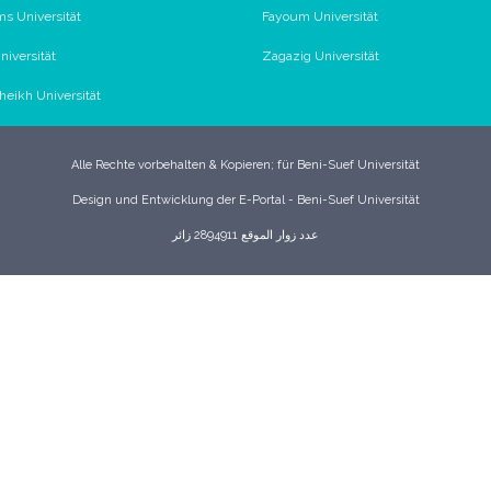
s Universität
Fayoum Universität
iversität
Zagazig Universität
Sheikh Universität
Alle Rechte vorbehalten & Kopieren; für Beni-Suef Universität
Design und Entwicklung der E-Portal - Beni-Suef Universität
عدد زوار الموقع 2894911 زائر