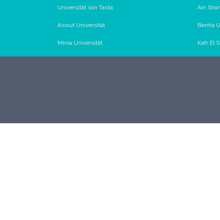
Universität von Tanta
Ain Sham
Assiut Universität
Benha Un
Minia Universität
Kafr El 