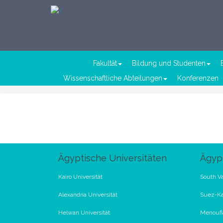
Fakultät
Bildung und Studenten
Wissenschaftliche Abteilungen
Konferenzen
Ägyptische Universitäten
Ägypt
Kairo Universität
South Va
Alexandria Universität
Suez-Ka
Helwan Universität
Menoufia