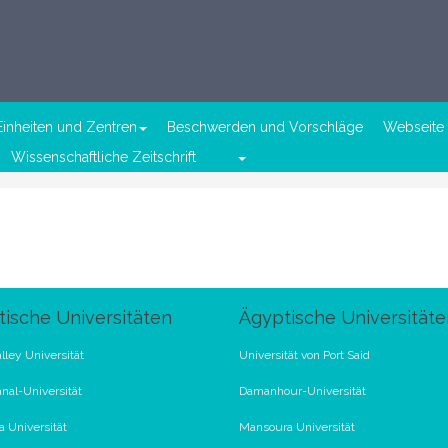
Einheiten und Zentren
Beschwerden und Vorschläge
Webseite 
Wissenschaftliche Zeitschrift
ische Universitäten
Ägyptische Universitäte
lley Universität
Universität von Port Said
nal-Universität
Damanhour-Universität
 Universität
Mansoura Universität