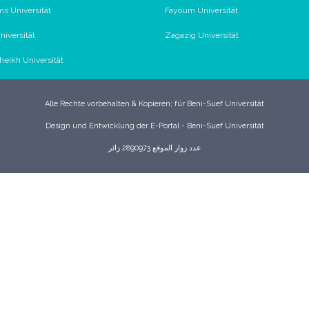
s Universität
Fayoum Universität
iversität
Zagazig Universität
Sheikh Universität
Alle Rechte vorbehalten & Kopieren; für Beni-Suef Universität
Design und Entwicklung der E-Portal - Beni-Suef Universität
عدد زوار الموقع 2890973 زائر