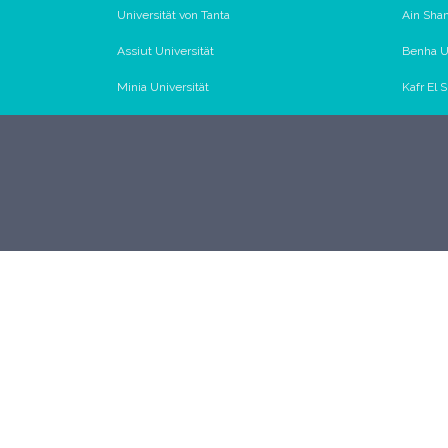
Universität von Tanta
Ain Sham
Assiut Universität
Benha Un
Minia Universität
Kafr El 