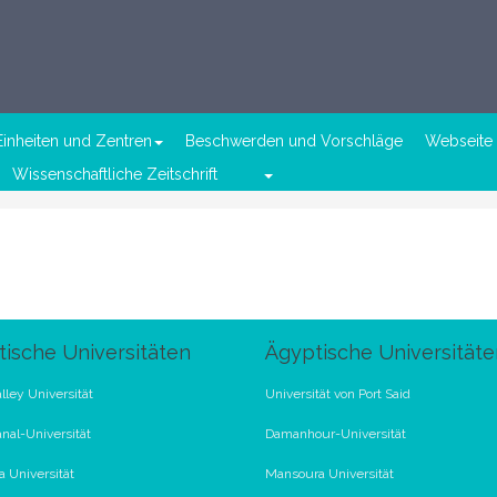
Einheiten und Zentren
Beschwerden und Vorschläge
Webseite 
Wissenschaftliche Zeitschrift
ische Universitäten
Ägyptische Universitäte
lley Universität
Universität von Port Said
nal-Universität
Damanhour-Universität
 Universität
Mansoura Universität