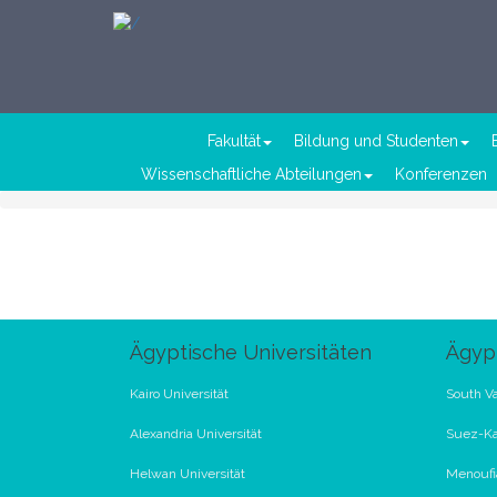
Fakultät
Bildung und Studenten
Wissenschaftliche Abteilungen
Konferenzen
Ägyptische Universitäten
Ägypt
Kairo Universität
South Va
Alexandria Universität
Suez-Ka
Helwan Universität
Menoufia