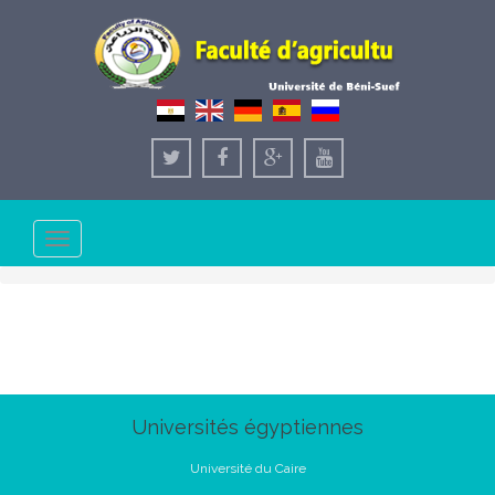
Toggle
navigation
Universités égyptiennes
Université du Caire