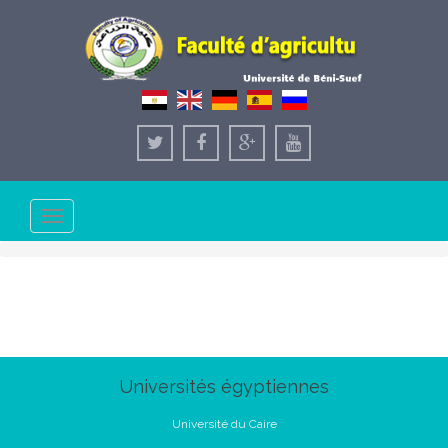
Toggle
navigation
Universités égyptiennes
Université du Caire