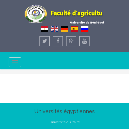
Toggle
navigation
Universités égyptiennes
Université du Caire