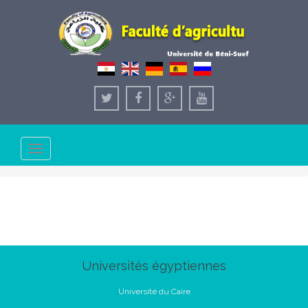
Toggle
navigation
Universités égyptiennes
Université du Caire