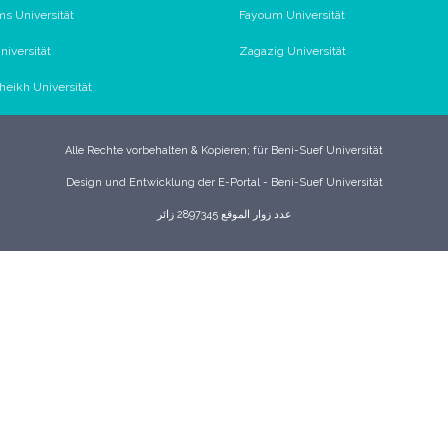
s Universität
Fayoum Universität
iversität
Zagazig Universität
Sheikh Universität
Alle Rechte vorbehalten & Kopieren; für Beni-Suef Universität
Design und Entwicklung der E-Portal - Beni-Suef Universität
عدد زوار الموقع 2897345 زائر