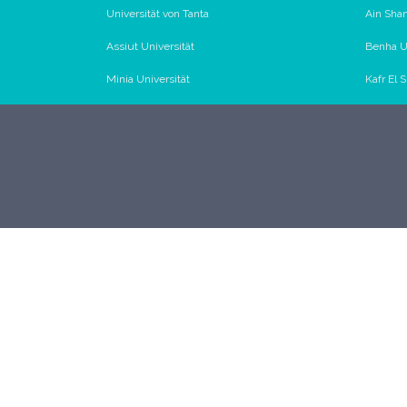
Universität von Tanta
Ain Sham
Assiut Universität
Benha Un
Minia Universität
Kafr El 