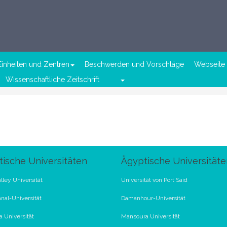
Einheiten und Zentren
Beschwerden und Vorschläge
Webseite 
Wissenschaftliche Zeitschrift
ische Universitäten
Ägyptische Universitäte
lley Universität
Universität von Port Said
nal-Universität
Damanhour-Universität
 Universität
Mansoura Universität