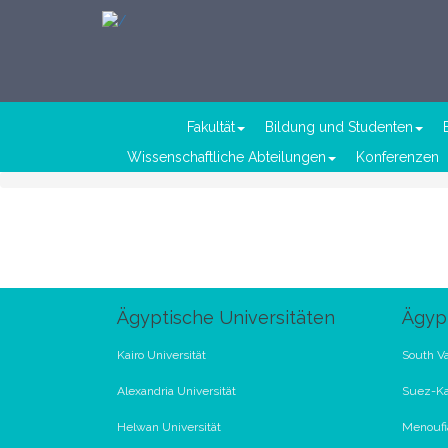
Fakultät
Bildung und Studenten
Wissenschaftliche Abteilungen
Konferenzen
Ägyptische Universitäten
Ägypt
Kairo Universität
South Va
Alexandria Universität
Suez-Ka
Helwan Universität
Menoufia