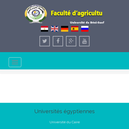
Toggle
navigation
Universités égyptiennes
Université du Caire