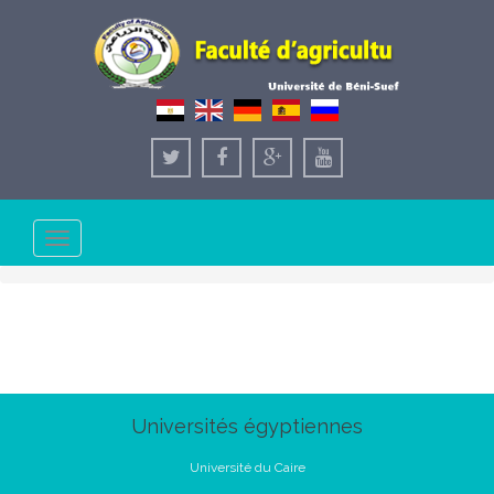
Toggle
navigation
Universités égyptiennes
Université du Caire