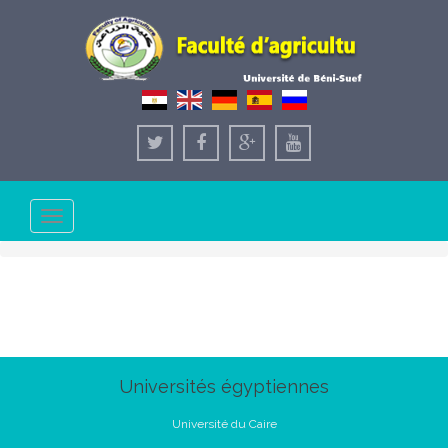
Toggle
navigation
Universités égyptiennes
Université du Caire