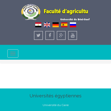
Toggle
navigation
Universités égyptiennes
Université du Caire