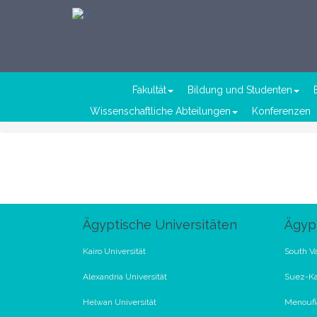
Fakultät
Bildung und Studenten
Wissenschaftliche Abteilungen
Konferenzen
Ägyptische Universitäten
Ägypt
Kairo Universität
South Va
Alexandria Universität
Suez-Ka
Helwan Universität
Menoufia