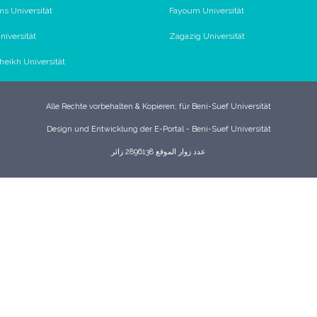
s Universität
Fayoum Universität
iversität
Zagazig Universität
Sheikh Universität
Alle Rechte vorbehalten & Kopieren; für Beni-Suef Universität
Design und Entwicklung der E-Portal - Beni-Suef Universität
عدد زوار الموقع 2896138 زائر