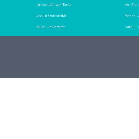
Universität von Tanta
Ain Sham
Assiut Universität
Benha Un
Minia Universität
Kafr El 