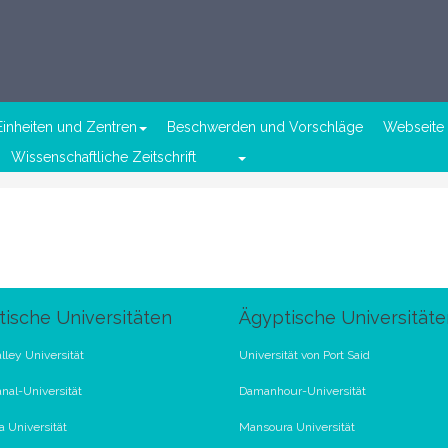
Einheiten und Zentren
Beschwerden und Vorschläge
Webseite 
Wissenschaftliche Zeitschrift
ische Universitäten
Ägyptische Universitäte
lley Universität
Universität von Port Said
nal-Universität
Damanhour-Universität
 Universität
Mansoura Universität