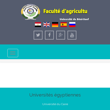
Toggle
navigation
Universités égyptiennes
Université du Caire