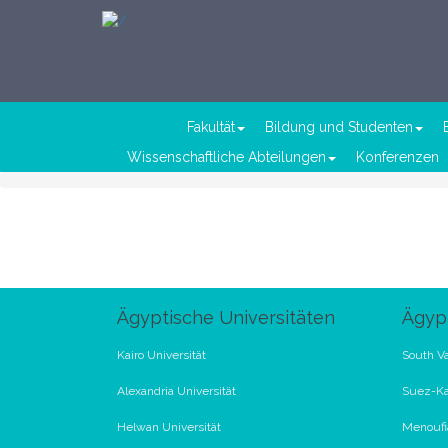
Fakultät
Bildung und Studenten
Wissenschaftliche Abteilungen
Konferenzen
Ägyptische Universitäten
Ägypt
Kairo Universität
South Va
Alexandria Universität
Suez-Ka
Helwan Universität
Menoufia