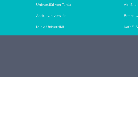
Universität von Tanta
Ain Sham
Assiut Universität
Benha Un
Minia Universität
Kafr El 