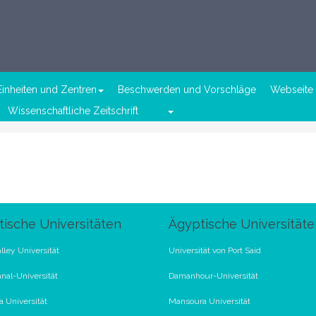
Einheiten und Zentren
Beschwerden und Vorschläge
Webseite 
Wissenschaftliche Zeitschrift
ische Universitäten
Ägyptische Universitäte
lley Universität
Universität von Port Said
nal-Universität
Damanhour-Universität
 Universität
Mansoura Universität