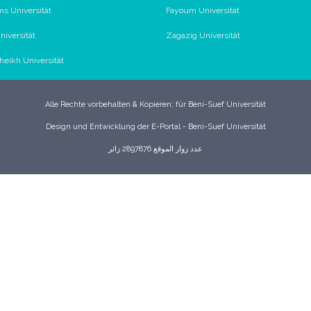
s Universität
Fayoum Universität
iversität
Zagazig Universität
Sheikh Universität
Alle Rechte vorbehalten & Kopieren; für Beni-Suef Universität
Design und Entwicklung der E-Portal - Beni-Suef Universität
عدد زوار الموقع 2897876 زائر