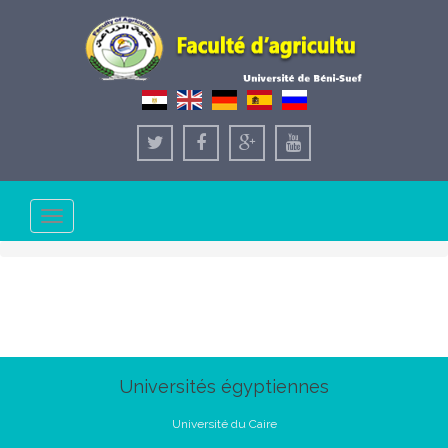
Toggle
navigation
Universités égyptiennes
Université du Caire