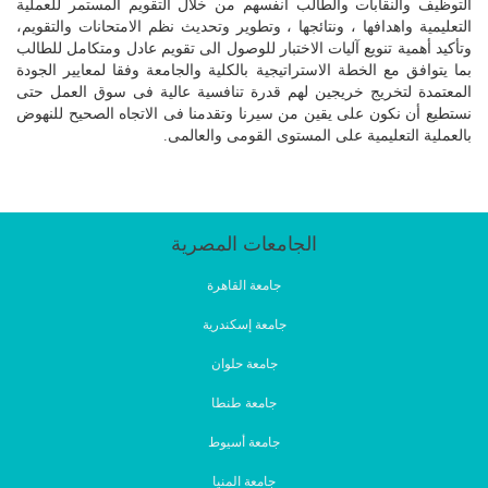
التوظيف والنقابات والطالب أنفسهم من خلال التقويم المستمر للعملية
التعليمية واهدافها ، ونتائجها ، وتطوير وتحديث نظم الامتحانات والتقويم،
وتأكيد أهمية تنويع آليات الاختبار للوصول الى تقويم عادل ومتكامل للطالب
بما يتوافق مع الخطة الاستراتيجية بالكلية والجامعة وفقا لمعايير الجودة
المعتمدة لتخريج خريجين لهم قدرة تنافسية عالية فى سوق العمل حتى
نستطيع أن نكون على يقين من سيرنا وتقدمنا فى الاتجاه الصحيح للنهوض
بالعملية التعليمية على المستوى القومى والعالمى.
الجامعات المصرية
جامعة القاهرة
جامعة إسكندرية
جامعة حلوان
جامعة طنطا
جامعة أسيوط
جامعة المنيا