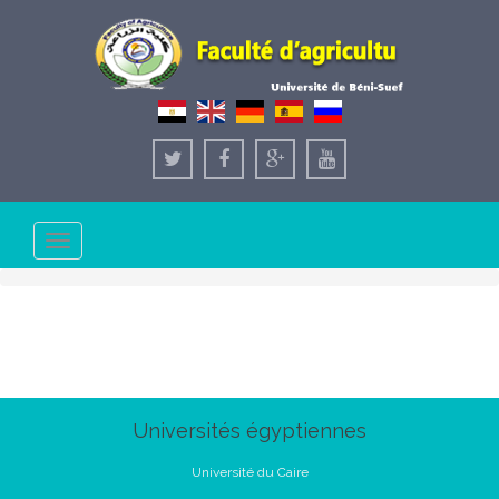
Toggle
navigation
Universités égyptiennes
Université du Caire