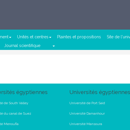
ement
Unités et centres
Plaintes et propositions
Site de l'uni
Journal scientifique
rsités égyptiennes
Universités égyptienne
té de South Valley
Université de Port Said
té du canal de Suez
Université Damanhour
ité Menoufia
Université Mansoura