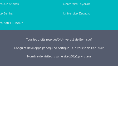
ité Ain Shams
Université Fayoum
ité Benha
Université Zagazig
té Kafr El Sheikh
Tous les droits réservés© Université de Beni suef
Conçu et développé par équipe portique - Université de Beni suef
Nombre de visiteurs sur le site 2889644 visiteur