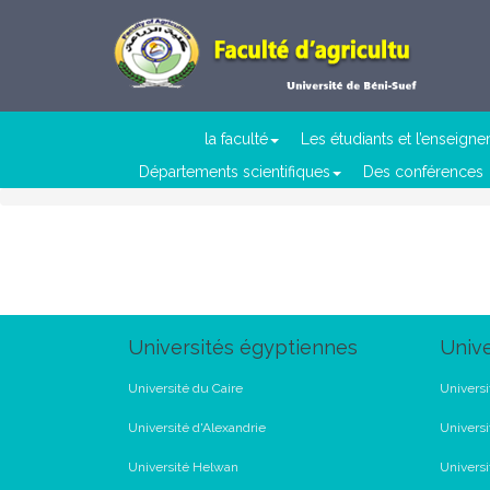
la faculté
Les étudiants et l’enseign
Départements scientifiques
Des conférences
Universités égyptiennes
Unive
Université du Caire
Universi
Université d'Alexandrie
Universi
Université Helwan
Univers