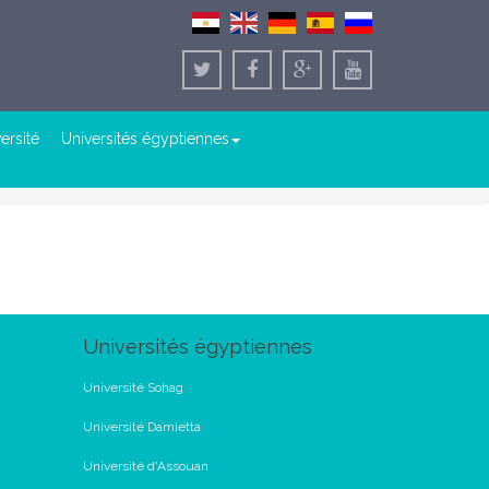
versité
Universités égyptiennes
s
Universités égyptiennes
Université Sohag
Université Damietta
Université d'Assouan