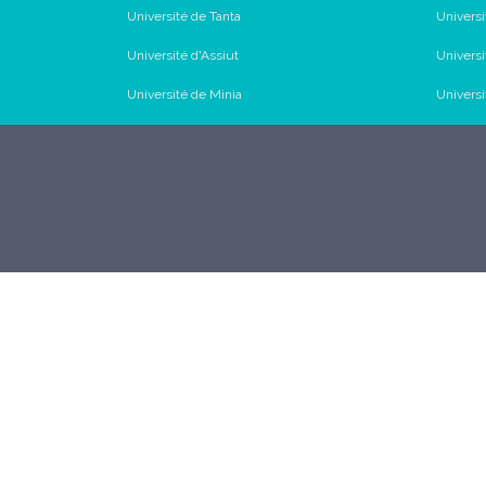
Université de Tanta
Univers
Université d'Assiut
Univers
Université de Minia
Universi