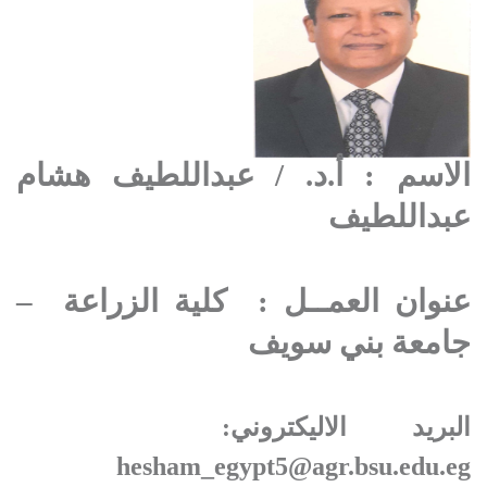
الاسم : أ.د. / عبداللطيف هشام
عبداللطيف
عنوان العمــل : كلية الزراعة
–
جامعة بني سويف
البريد الاليكتروني:
hesham_egypt5@agr.bsu.edu.eg