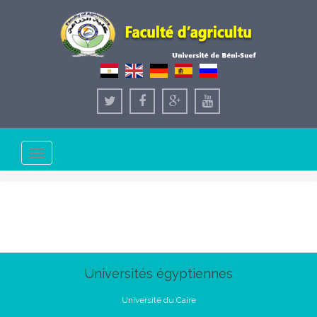
Toggle
navigation
Universités égyptiennes
Université du Caire