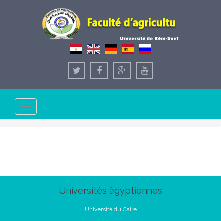
Toggle
navigation
Universités égyptiennes
Université du Caire