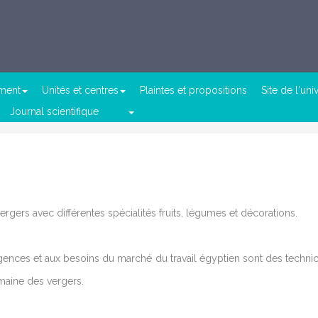
ement
Unités et centres
Plaintes et propositions
Site de l'uni
Journal scientifique
gers avec différentes spécialités fruits, légumes et décorations.
ences et aux besoins du marché du travail égyptien sont des technicie
omaine des vergers.