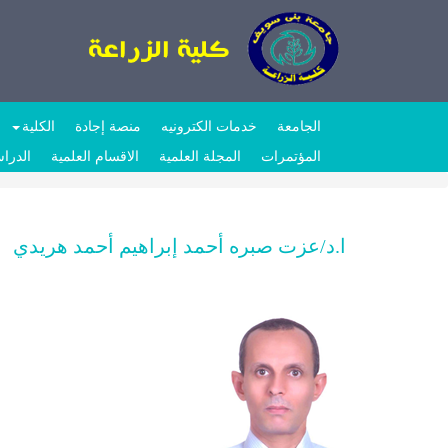
الجامعة
خدمات الكترونيه
منصة إجادة
الكلية
المؤتمرات
المجلة العلمية
الاقسام العلمية
الدراس
ا.د/عزت صبره أحمد إبراهيم أحمد هريدي