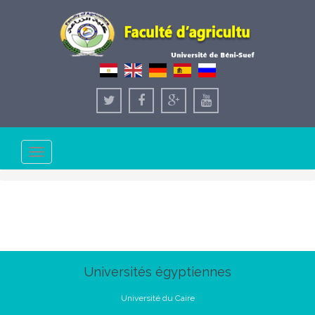
Toggle
navigation
Universités égyptiennes
Université du Caire