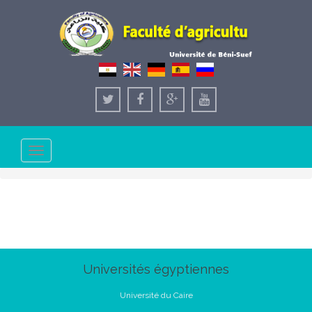
Toggle
navigation
Universités égyptiennes
Université du Caire