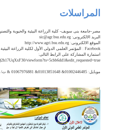
المراسلات
مصر-جامعة بنى سويف- كلية الزراعة البيئية والحيوية والتص
البريد الالكترونى: sic@agr.bsu.edu.eg
الموقع الالكترونى: http://www.agri.bsu.edu.eg
Facebook : المؤتمر العلمى الدولى الأول لكلية الزراعة البيئية والحيوية -جامعة بنى سويف
استمارة المشاركة على الرابط التالى:
2h17UqXxF30/viewform?ts=5cbb6dd1&edit_requested=true
موبايل: 01002446485& 01013851648& 01067976881 & ت/ ف: 0822089386