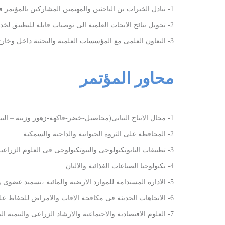
1- تبادل الخبرات بن الباحثين والمهتمين المشاركين بالمؤتمر فى مجال المشاكل التى تعترض التنمية الزراعية وسبل حلها
2- تحويل نتائج الابحاث العلمية الى توصيات قابلة للتطبيق لخدمة المجتمع
3- التعاون العلمى مع المؤسسات العلمية والبحثية داخل وخارج مصر
محاور المؤتمر
1- مجال الانتاج النباتى(محاصيل-خضر-فاكهة-زهور وزينة – النباتات الطبية والعطرية)
2- المحافظة على الثروة الحيوانية والداجنة والسمكية
3- تطبيقات النانوتكنولوجى والبيوتكنولوجى فى العلوم الزراعية وحفظ الاصول الوراثية
4- تكنولوجيا الصناعات الغذائية والالبان
5- الادارة المستدامة للموارد الارضية والمائية ،تسميد عضوى وحيوى،معلوماتية جغرافية
6- الاتجاهات الحديثة فى مكافحة الافات والامراض للحفاظ على التنوع البيولوجى
7- العلوم الاقتصادية والاجتماعية والارشاد الزراعى والتنمية البشرية ودورها فى التنمية الزراعية والحفاظ على البيئة