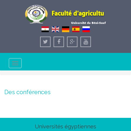
Toggle
navigation
Des conférences
Universités égyptiennes