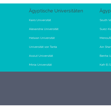
Ägyptische Universitäten
Ägypt
Kairo Universität
South Va
Alexandria Universität
Suez-Ka
Helwan Universität
Menoufia
Universität von Tanta
Ain Sham
Assiut Universität
Benha Un
Minia Universität
Kafr El 