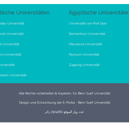
ische Universitäten
Ägyptische Universitäte
lley Universität
Universität von Port Said
nal-Universität
Damanhour-Universität
 Universität
Mansoura Universität
s Universität
Fayoum Universität
iversität
Zagazig Universität
Sheikh Universität
Alle Rechte vorbehalten & Kopieren; für Beni-Suef Universität
Design und Entwicklung der E-Portal - Beni-Suef Universität
عدد زوار الموقع 2904062 زائر