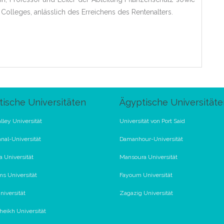
olleges, anlässlich des Erreichens des Rentenalters.
ische Universitäten
Ägyptische Universitäte
lley Universität
Universität von Port Said
nal-Universität
Damanhour-Universität
 Universität
Mansoura Universität
s Universität
Fayoum Universität
iversität
Zagazig Universität
Sheikh Universität