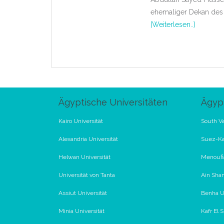
ehemaliger Dekan des C
[Weiterlesen..]
Ägyptische Universitäten
Ägypt
Kairo Universität
South Va
Alexandria Universität
Suez-Ka
Helwan Universität
Menoufia
Universität von Tanta
Ain Sham
Assiut Universität
Benha Un
Minia Universität
Kafr El 