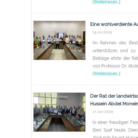
[Weiterlesen..]
Eine wohlverdiente A
14 Jul 2025
Im Rahmen des Bestre
unterstützen und zu
Beiträge ehrte der Rat
von Professor Dr. Abde
[Weiterlesen..]
Der Rat der landwirts
Hussein Abdel Moneim
17 Jun 2025
In einer freudigen Feie
Beni Suef heute, Dien
Abdullah Sayed Hussei