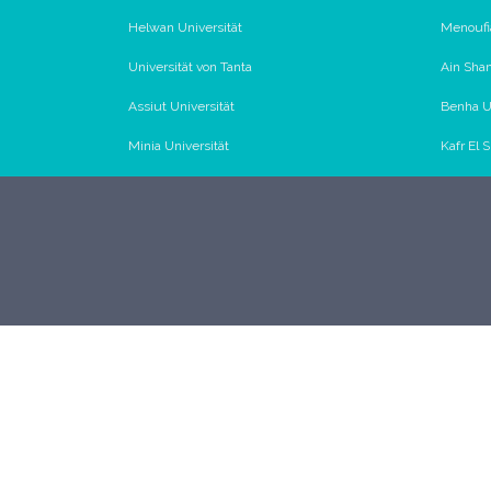
Helwan Universität
Menoufia
Universität von Tanta
Ain Sham
Assiut Universität
Benha Un
Minia Universität
Kafr El 