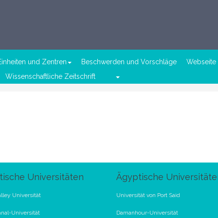
Einheiten und Zentren
Beschwerden und Vorschläge
Webseite 
Wissenschaftliche Zeitschrift
ische Universitäten
Ägyptische Universitäte
lley Universität
Universität von Port Said
nal-Universität
Damanhour-Universität