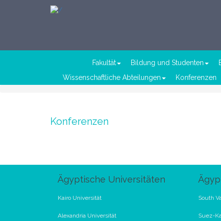
Fakultät
Bildung und Studenten
Wissenschaftliche Abteilungen
Konferenzen
Konferenzen
Ägyptische Universitäten
Ägypt
Kairo Universität
South Va
Alexandria Universität
Suez-Ka