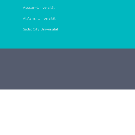
Assuan-Universität
Al Azhar Universität
Sadat City Universität