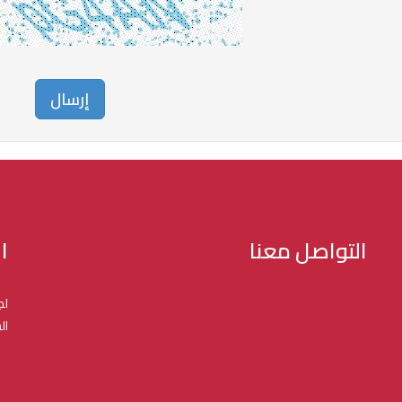
التواصل معنا
ا
لج
ال