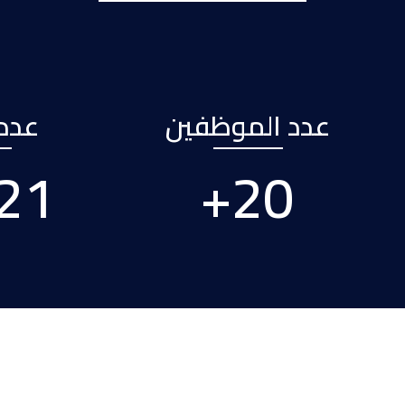
عدد الموظفين
عدد 
61
+
29