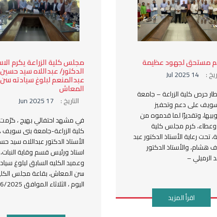
م مستحق لجهود عظيمة
مجلس كلية الزراعة يكرم الاس
الدكتور/ عبداللاه سيد حسين
ريخ :
14 Jul 2025
عبدالمنعم لبلوغ سيادته سن
المعاش
ار حرص كلية الزراعة – جامعة
التاريخ :
17 Jun 2025
سويف على دعم وتحفيز
يها، وتقديرًا لما قدموه من
في مشهد احتفالي بهيج ، كرّمت
وعطاء، كرم مجلس كلية
كلية الزراعة-جامعة بنى سويف ،
عة، تحت رعاية الأستاذ الدكتور عبد
الأستاذ الدكتور عبداللاه سيد حس
ف هشام، والأستاذ الدكتور
استاذ ورئيس قسم وقاية النبات،
الرميلي –
وعميد الكليه السابق لبلوغ سياد
سن المعاش، بقاعة مجلس الكلي
اليوم ، الثلاثاء الموافق 17/6/2025
اقرأ المزيد