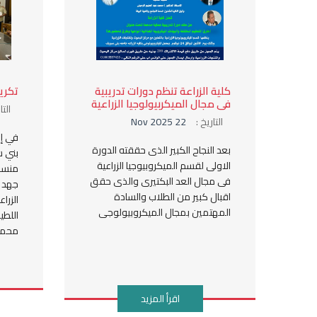
كلية الزراعة تنظم دورات تدريبية
تكري
فى مجال الميكربيولوجيا الزراعية
التا
التاريخ :
22 Nov 2025
في إط
بعد النجاح الكبير الذى حققته الدورة
بني 
الاولى لقسم الميكروبيوجيا الزراعية
منسوب
فى مجال العد البكتيرى والذى حقق
جهد 
اقبال كبير من الطلاب والسادة
الزرا
المهتمين بمجال الميكروبيولوجى
اللطي
محمد 
اقرأ المزيد