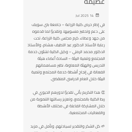
عظيمة
14 Jul 2025
في إطار حرص كلية الزراعة – جامعة بني سويف
على دعم وتحفيز منسوبيها، وتقديرًا لما قدموه
من جهد وعطاء، كرم مجلس كلية الزراعة، تحت
رعاية الأستاذ الدكتور عبد اللطيف هشام، والأستاذ
الدكتور محمد الرملي – وكيل الكلية لشئون خدمة
المجتمع وتنمية البيئة – السادة أعضاء هيئة
التدريس والهيئة المعاونة، نظير مساهماتهم
الفعالة في إنجاح أنشطة خدمة المجتمع وتنمية
البيئة خلال العام الدراسي المنقضي.
👏 هذا التكريم يأتي تقديرًا لدورهم الحيوي في
ربط الكلية بالمجتمع، وتعزيز رسالتها التنموية من
خلال المشاركة الفاعلة في مختلف الأنشطة
والفعاليات المجتمعية.
🌱 كل الشكر والتقدير لسيادتهم، ونأمل في مزيد