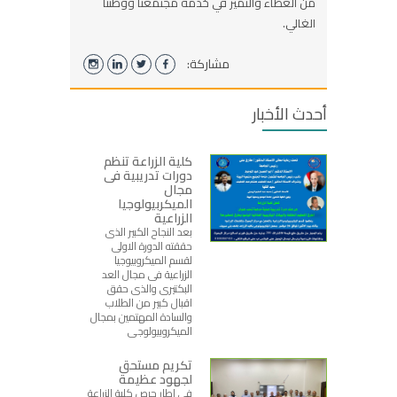
من العطاء والتميز في خدمة مجتمعنا ووطننا
الغالي.
مشاركة:
أحدث الأخبار
كلية الزراعة تنظم
دورات تدريبية فى
مجال
الميكربيولوجيا
الزراعية
بعد النجاح الكبير الذى
حققته الدورة الاولى
لقسم الميكروبيوجيا
الزراعية فى مجال العد
البكتيرى والذى حقق
اقبال كبير من الطلاب
والسادة المهتمين بمجال
الميكروبيولوجى
تكريم مستحق
لجهود عظيمة
في إطار حرص كلية الزراعة