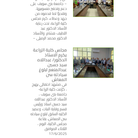
– جامعة بني سويف على
دعم وتحفيز منسوبيها،
وتقديرًا لما قدموه من
جهد وعطاء، كرم مجلس
كلية الزراعة، تحت رعاية
الأستاذ الدكتور عبد
اللطيف هشام، والأستاذ
الدكتور محمد الرميلي –
مجلس كلية الزراعة
يكرم الاستاذ
الدكتور/ عبداللاه
سيد حسين
عبدالمنعم لبلوغ
سيادته سن
المعاش
في مشهد احتفالي بهيج
، كرّمت كلية الزراعة-
جامعة بنى سويف ،
الأستاذ الدكتور عبداللاه
سيد حسين استاذ ورئيس
قسم وقاية النبات، وعميد
الكليه السابق لبلوغ سيادته
سن المعاش، بقاعة
مجلس الكلية، اليوم ،
الثلاثاء الموافق
17/6/2025