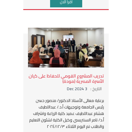
اقرأ الان
تدريب المشروع القومي للحفاظ على كيان
الأسرة المصرية (مودة)
التاريخ :
3 Dec 2024
برعاية معالى الأستاذ الدكتور/ منصور حسن
رئيس الجامعة وتوجيهات أ.د./ عبداللطيف
هشام عبداللطيف عميد كلية الزراعة واشراف
أ.د/ تامر السنتريسي وكيل الكلية لشئون التعليم
والطلاب تم اليوم الثلاثاء ٢٠٢٤/١٢/٣