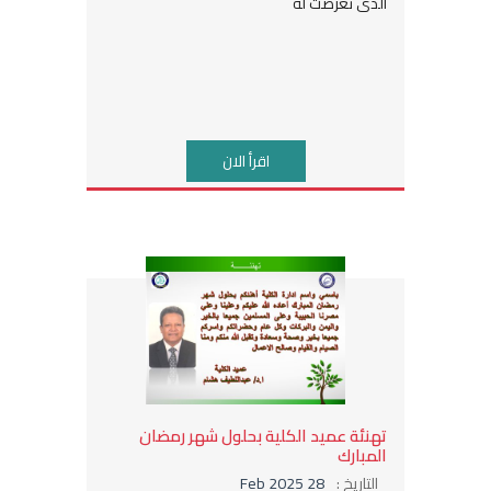
الذى تعرضت له
اقرأ الان
تهنئة عميد الكلية بحلول شهر رمضان
المبارك
التاريخ :
28 Feb 2025